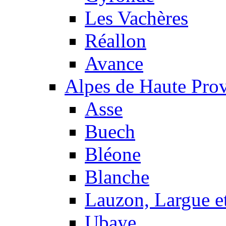
Les Vachères
Réallon
Avance
Alpes de Haute Pro
Asse
Buech
Bléone
Blanche
Lauzon, Largue et
Ubaye