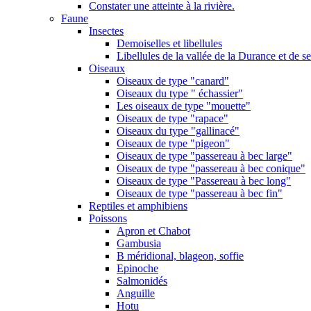
Constater une atteinte à la rivière.
Faune
Insectes
Demoiselles et libellules
Libellules de la vallée de la Durance et de s
Oiseaux
Oiseaux de type "canard"
Oiseaux du type " échassier"
Les oiseaux de type "mouette"
Oiseaux de type "rapace"
Oiseaux du type "gallinacé"
Oiseaux de type "pigeon"
Oiseaux de type "passereau à bec large"
Oiseaux de type "passereau à bec conique"
Oiseaux de type "Passereau à bec long"
Oiseaux de type "passereau à bec fin"
Reptiles et amphibiens
Poissons
Apron et Chabot
Gambusia
B méridional, blageon, soffie
Epinoche
Salmonidés
Anguille
Hotu