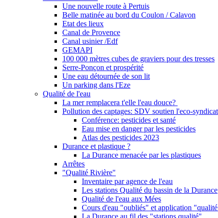
Une nouvelle route à Pertuis
Belle matinée au bord du Coulon / Calavon
Etat des lieux
Canal de Provence
Canal usinier /Edf
GEMAPI
100 000 mètres cubes de graviers pour des tresses
Serre-Ponçon et prospérité
Une eau détournée de son lit
Un parking dans l'Eze
Qualité de l'eau
La mer remplacera t'elle l'eau douce?
Pollution des captages: SDV soutien l'eco-syndicat
Conférence: pesticides et santé
Eau mise en danger par les pesticides
Atlas des pesticides 2023
Durance et plastique ?
La Durance menacée par les plastiques
Arrêtes
"Qualité Rivière"
Inventaire par agence de l'eau
Les stations Qualité du bassin de la Durance
Qualité de l'eau aux Mées
Cours d'eau "oubliés" et application "qualité
La Durance au fil des "stations qualité"