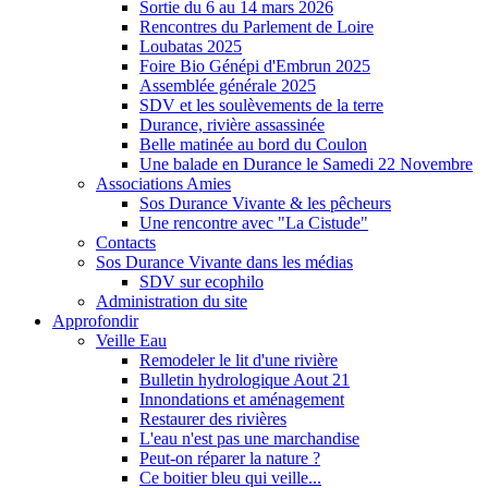
Sortie du 6 au 14 mars 2026
Rencontres du Parlement de Loire
Loubatas 2025
Foire Bio Génépi d'Embrun 2025
Assemblée générale 2025
SDV et les soulèvements de la terre
Durance, rivière assassinée
Belle matinée au bord du Coulon
Une balade en Durance le Samedi 22 Novembre
Associations Amies
Sos Durance Vivante & les pêcheurs
Une rencontre avec "La Cistude"
Contacts
Sos Durance Vivante dans les médias
SDV sur ecophilo
Administration du site
Approfondir
Veille Eau
Remodeler le lit d'une rivière
Bulletin hydrologique Aout 21
Innondations et aménagement
Restaurer des rivières
L'eau n'est pas une marchandise
Peut-on réparer la nature ?
Ce boitier bleu qui veille...