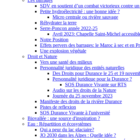
Les barrages
SDV en soutient d’un combat victorieux contre un
Petite hydroélectricité : une bonne idée ?
Micro centrale ou rivière sauvage
Réhydrater la terre
Serre-Ponçon année 2022-25
Avril 2023: Chapelle Saint-Michel accessibl
Notre Position
Effets pervers des barrages: le Maroc à sec et en P
Une explosion végétale
Droit et Nature
Vers une santé des milieux
Personnalité juridique des entités naturelles
Des Droits pour Durance le 25 et 19 novem
Personnalité juridique pour la Durance ?
SOS Durance Vivante sur RTS
Audio sur les droits de la Nature
Journée du 25 novembre 2023
Manifeste des droits de la rivière Durance
Pistes de reflexion
SOS Durance Vivante à l'université
Biovallée : une source d'inspiration ?
Eau : Répartition et écosystèmes
Qui a peur du lac glaciaire?
JO 2030 dans les Alpes : Quelle idée ?