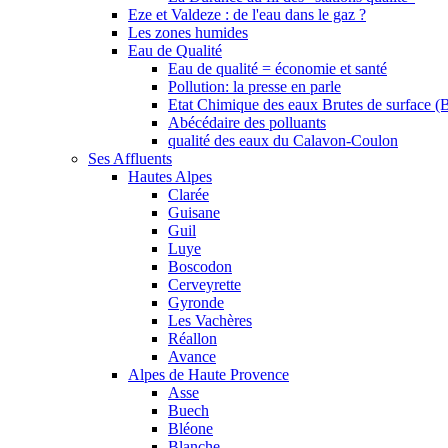
Eze et Valdeze : de l'eau dans le gaz ?
Les zones humides
Eau de Qualité
Eau de qualité = économie et santé
Pollution: la presse en parle
Etat Chimique des eaux Brutes de surface (
Abécédaire des polluants
qualité des eaux du Calavon-Coulon
Ses Affluents
Hautes Alpes
Clarée
Guisane
Guil
Luye
Boscodon
Cerveyrette
Gyronde
Les Vachères
Réallon
Avance
Alpes de Haute Provence
Asse
Buech
Bléone
Blanche