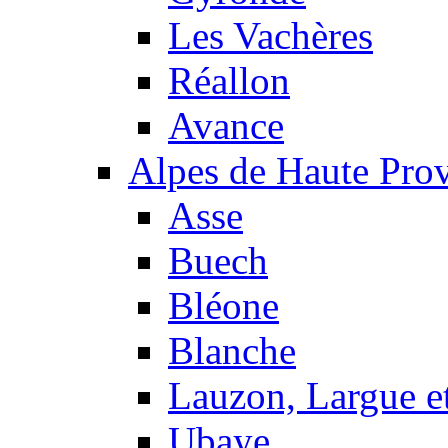
Les Vachères
Réallon
Avance
Alpes de Haute Pro
Asse
Buech
Bléone
Blanche
Lauzon, Largue et
Ubaye