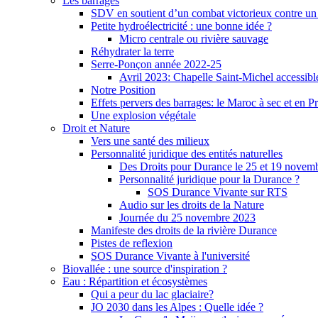
Les barrages
SDV en soutient d’un combat victorieux contre un
Petite hydroélectricité : une bonne idée ?
Micro centrale ou rivière sauvage
Réhydrater la terre
Serre-Ponçon année 2022-25
Avril 2023: Chapelle Saint-Michel accessibl
Notre Position
Effets pervers des barrages: le Maroc à sec et en P
Une explosion végétale
Droit et Nature
Vers une santé des milieux
Personnalité juridique des entités naturelles
Des Droits pour Durance le 25 et 19 novem
Personnalité juridique pour la Durance ?
SOS Durance Vivante sur RTS
Audio sur les droits de la Nature
Journée du 25 novembre 2023
Manifeste des droits de la rivière Durance
Pistes de reflexion
SOS Durance Vivante à l'université
Biovallée : une source d'inspiration ?
Eau : Répartition et écosystèmes
Qui a peur du lac glaciaire?
JO 2030 dans les Alpes : Quelle idée ?