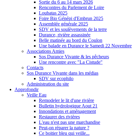
Sortie du 6 au 14 mars 2026
Rencontres du Parlement de Loire
Loubatas 2025
Foire Bio Génépi d'Embrun 2025
Assemblée générale 2025
SDV et les soulèvements de la terre
Durance, rivière assassinée
Belle matinée au bord du Coulon
Une balade en Durance le Samedi 22 Novembre
Associations Amies
Sos Durance Vivante & les pêcheurs
Une rencontre avec "La Cistude"
Contacts
Sos Durance Vivante dans les médias
SDV sur ecophilo
Administration du site
Approfondir
Veille Eau
Remodeler le lit d'une rivière
Bulletin hydrologique Aout 21
Innondations et aménagement
Restaurer des rivières
L'eau n'est pas une marchandise
Peut-on réparer la nature ?
Ce boitier bleu qui veille...