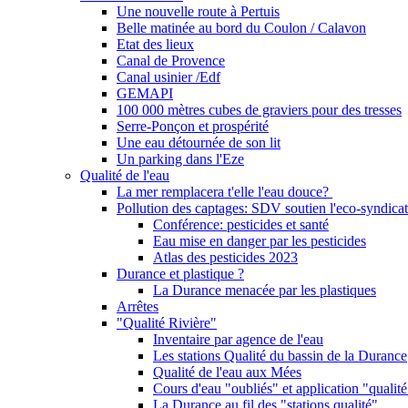
Une nouvelle route à Pertuis
Belle matinée au bord du Coulon / Calavon
Etat des lieux
Canal de Provence
Canal usinier /Edf
GEMAPI
100 000 mètres cubes de graviers pour des tresses
Serre-Ponçon et prospérité
Une eau détournée de son lit
Un parking dans l'Eze
Qualité de l'eau
La mer remplacera t'elle l'eau douce?
Pollution des captages: SDV soutien l'eco-syndicat
Conférence: pesticides et santé
Eau mise en danger par les pesticides
Atlas des pesticides 2023
Durance et plastique ?
La Durance menacée par les plastiques
Arrêtes
"Qualité Rivière"
Inventaire par agence de l'eau
Les stations Qualité du bassin de la Durance
Qualité de l'eau aux Mées
Cours d'eau "oubliés" et application "qualité
La Durance au fil des "stations qualité"