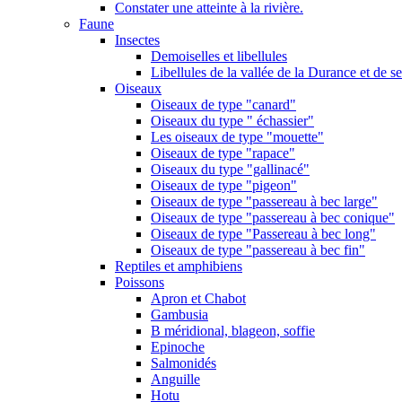
Constater une atteinte à la rivière.
Faune
Insectes
Demoiselles et libellules
Libellules de la vallée de la Durance et de s
Oiseaux
Oiseaux de type "canard"
Oiseaux du type " échassier"
Les oiseaux de type "mouette"
Oiseaux de type "rapace"
Oiseaux du type "gallinacé"
Oiseaux de type "pigeon"
Oiseaux de type "passereau à bec large"
Oiseaux de type "passereau à bec conique"
Oiseaux de type "Passereau à bec long"
Oiseaux de type "passereau à bec fin"
Reptiles et amphibiens
Poissons
Apron et Chabot
Gambusia
B méridional, blageon, soffie
Epinoche
Salmonidés
Anguille
Hotu