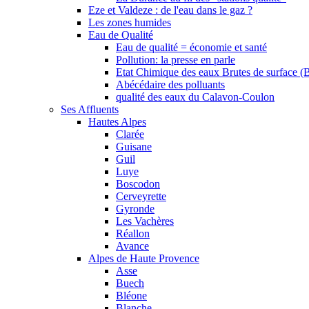
Eze et Valdeze : de l'eau dans le gaz ?
Les zones humides
Eau de Qualité
Eau de qualité = économie et santé
Pollution: la presse en parle
Etat Chimique des eaux Brutes de surface (
Abécédaire des polluants
qualité des eaux du Calavon-Coulon
Ses Affluents
Hautes Alpes
Clarée
Guisane
Guil
Luye
Boscodon
Cerveyrette
Gyronde
Les Vachères
Réallon
Avance
Alpes de Haute Provence
Asse
Buech
Bléone
Blanche