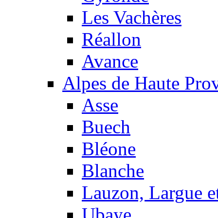
Les Vachères
Réallon
Avance
Alpes de Haute Pro
Asse
Buech
Bléone
Blanche
Lauzon, Largue et
Ubaye