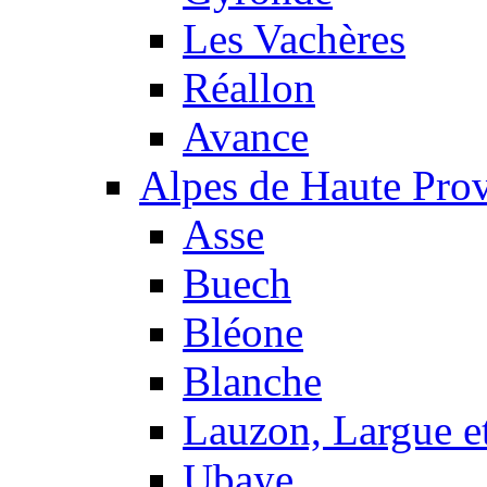
Les Vachères
Réallon
Avance
Alpes de Haute Pro
Asse
Buech
Bléone
Blanche
Lauzon, Largue et
Ubaye