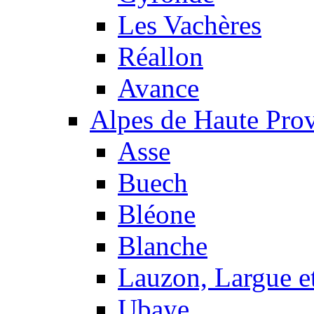
Les Vachères
Réallon
Avance
Alpes de Haute Pro
Asse
Buech
Bléone
Blanche
Lauzon, Largue et
Ubaye