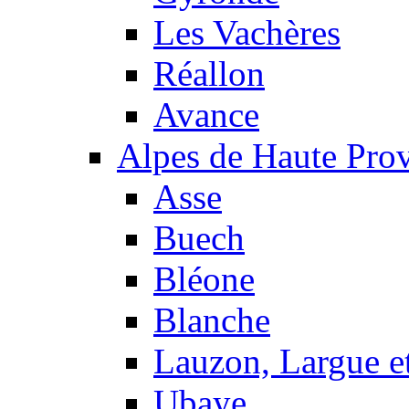
Les Vachères
Réallon
Avance
Alpes de Haute Pro
Asse
Buech
Bléone
Blanche
Lauzon, Largue et
Ubaye