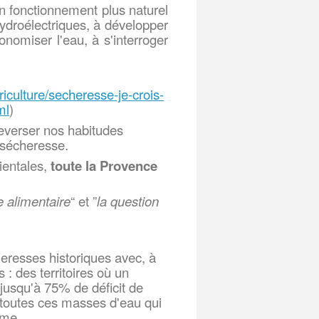
 un fonctionnement plus naturel
hydroélectriques, à développer
conomiser l'eau, à s'interroger
riculture/secheresse-je-
crois-
ml
)
everser nos habitudes
e sécheresse.
ientales,
toute la Provence
e alimentaire
“ et ”
la question
eresses historiques avec, à
: des territoires où un
jusqu'à 75% de déficit de
 toutes ces masses d'eau qui
ème.