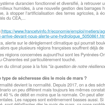
système durancien fonctionnel et diversifié, à retrouver
s milieux humides, à une nouvelle gestion des barrages 
, à stopper l'artificialisation des terres agricoles, à é
ités du CEA,...
(
https://www.francetvinfo.fr/
economie/emploi/metiers/
ag
i-arrive-devant-nous-
alerte-une-hydrologue_5050861.
ht
 alerte sur le dérèglement climatique qui pourrait boul
 alors que plusieurs régions françaises souffrent déjà d
es régions concernées aujourd'hui sont les Pyrénées-Or
tou-Charentes est particulièrement touché.
on du climat pose à la fois "
la question de notre résilienc
e type de sécheresse dès le mois de mars ?
malité devient la normalité. Depuis 2017, on a des séch
nario un peu différent mais toujours les mêmes constats 
t 40 % de débit en moins que la normale. On peut aller 
entales. Les nappes sont extrêmement basses aussi. Si
été, sont défaillantes dès le mois de mars, ça pose probl