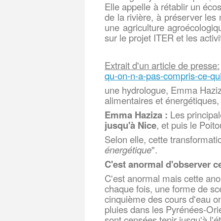
Elle appelle à rétablir un éco
de la rivière, à préserver le
une agriculture agroécologique
sur le projet ITER et les activ
Extrait d'un article de presse:
qu-on-n-a-pas-compris-
ce-qu
une hydrologue, Emma Haziza,
alimentaires et énergétiques,
Emma Haziza :
Les principal
jusqu'à Nice
, et puis le Poi
Selon elle, cette transformati
énergétique
".
C'est anormal d'observer c
C'est anormal mais cette anor
chaque fois, une forme de scé
cinquième des cours d'eau on
pluies dans les Pyrénées-Ori
sont censées tenir jusqu'à l'