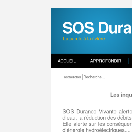
SOS Dura
La parole à la rivière
ACCUEIL
APPROFONDIR
Rechercher
Les inqu
SOS Durance Vivante alerte
d'eau, la réduction des débits
Elle alerte sur les conséque
d'énergie hydroélectriques,...