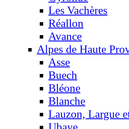
Les Vachères
Réallon
Avance
Alpes de Haute Pro
Asse
Buech
Bléone
Blanche
Lauzon, Largue et
Ubaye