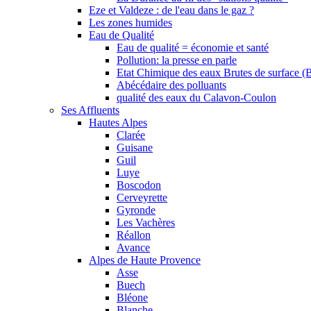
Eze et Valdeze : de l'eau dans le gaz ?
Les zones humides
Eau de Qualité
Eau de qualité = économie et santé
Pollution: la presse en parle
Etat Chimique des eaux Brutes de surface (
Abécédaire des polluants
qualité des eaux du Calavon-Coulon
Ses Affluents
Hautes Alpes
Clarée
Guisane
Guil
Luye
Boscodon
Cerveyrette
Gyronde
Les Vachères
Réallon
Avance
Alpes de Haute Provence
Asse
Buech
Bléone
Blanche