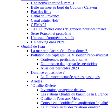
Une nouvelle route à Pertuis
Belle matinée au bord du Coulon / Calavon
Etat des lieux
Canal de Provence
Canal usinier /Edf
GEMAPI
100 000 mètres cubes de graviers pour des tresses
Serre-Ponçon et prospérité
Une eau détournée de son lit
Un parking dans l'Eze
Qualité de l'eau
La mer remplacera t'elle l'eau douce?
Pollution des captages: SDV soutien l'eco-syndicat
Conférence: pesticides et santé
Eau mise en danger par les pesticides
Atlas des pesticides 2023
Durance et plastique ?
La Durance menacée par les plastiques
Arrêtes
"Qualité Rivière"
Inventaire par agence de l'eau
Les stations Qualité du bassin de la Durance
Qualité de l'eau aux Mées
Cours d'eau "oubliés" et application "qualité
La Durance au fil des "stations qualité"