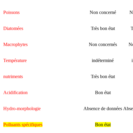
Poissons
Non concerné
N
Diatomées
Très bon état
T
Macrophytes
Non concernés
No
Température
indéterminé
nutriments
Très bon état
Acidification
Bon état
Hydro-morphologie
Absence de données
Abse
Polluants spécifiques
Bon état