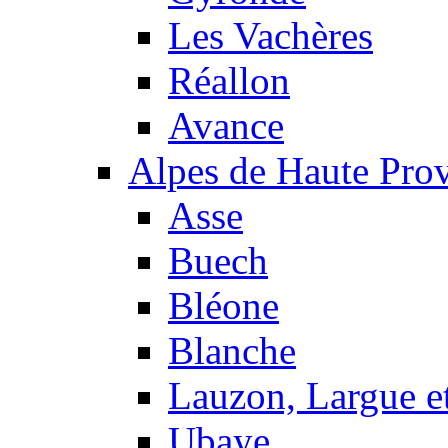
Les Vachères
Réallon
Avance
Alpes de Haute Pro
Asse
Buech
Bléone
Blanche
Lauzon, Largue et
Ubaye