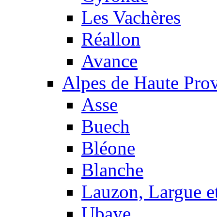
Les Vachères
Réallon
Avance
Alpes de Haute Pro
Asse
Buech
Bléone
Blanche
Lauzon, Largue et
Ubaye