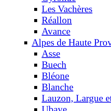
Les Vachères
Réallon
Avance
Alpes de Haute Pro
Asse
Buech
Bléone
Blanche
Lauzon, Largue et
Ubaye