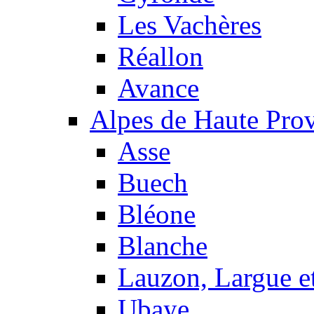
Les Vachères
Réallon
Avance
Alpes de Haute Pro
Asse
Buech
Bléone
Blanche
Lauzon, Largue et
Ubaye