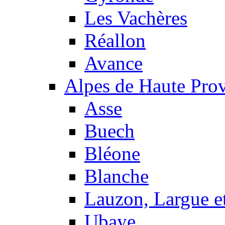
Les Vachères
Réallon
Avance
Alpes de Haute Pro
Asse
Buech
Bléone
Blanche
Lauzon, Largue et
Ubaye