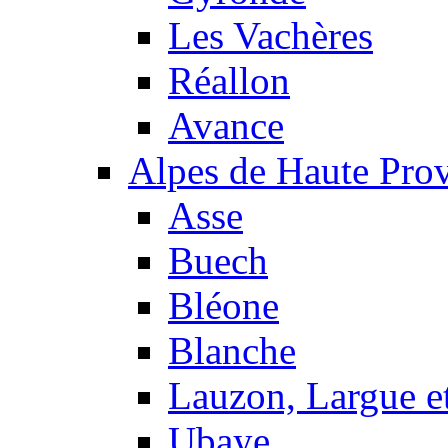
Les Vachères
Réallon
Avance
Alpes de Haute Pro
Asse
Buech
Bléone
Blanche
Lauzon, Largue et
Ubaye