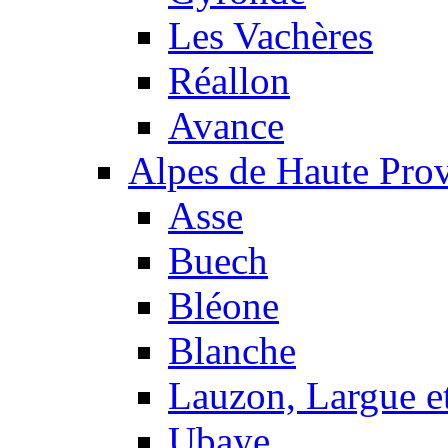
Les Vachères
Réallon
Avance
Alpes de Haute Pro
Asse
Buech
Bléone
Blanche
Lauzon, Largue et
Ubaye