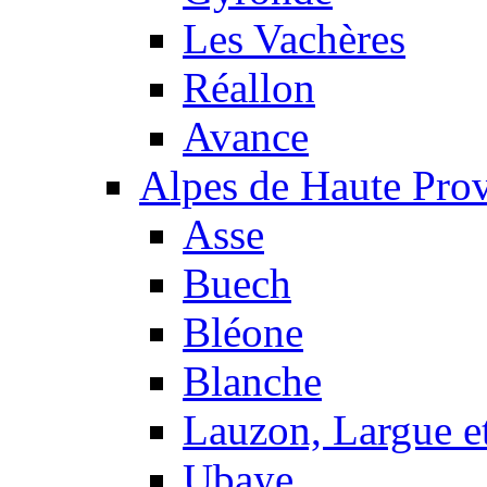
Les Vachères
Réallon
Avance
Alpes de Haute Pro
Asse
Buech
Bléone
Blanche
Lauzon, Largue et
Ubaye