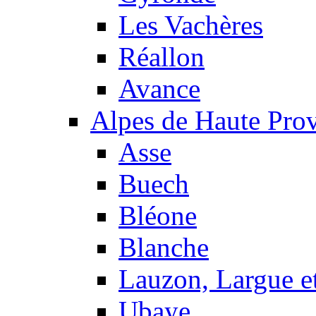
Les Vachères
Réallon
Avance
Alpes de Haute Pro
Asse
Buech
Bléone
Blanche
Lauzon, Largue et
Ubaye