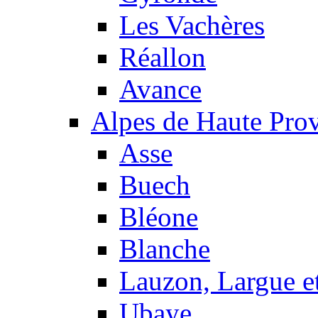
Les Vachères
Réallon
Avance
Alpes de Haute Pro
Asse
Buech
Bléone
Blanche
Lauzon, Largue et
Ubaye