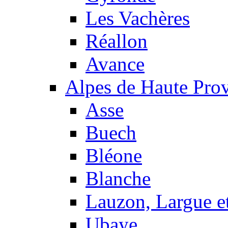
Les Vachères
Réallon
Avance
Alpes de Haute Pro
Asse
Buech
Bléone
Blanche
Lauzon, Largue et
Ubaye