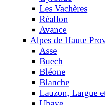
Les Vachères
Réallon
Avance
Alpes de Haute Pro
Asse
Buech
Bléone
Blanche
Lauzon, Largue et
Ubaye