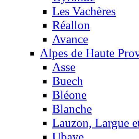
Les Vachères
Réallon
Avance
Alpes de Haute Pro
Asse
Buech
Bléone
Blanche
Lauzon, Largue et
Ubaye