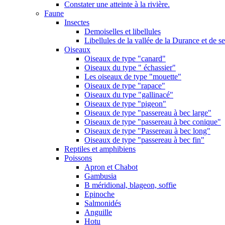
Constater une atteinte à la rivière.
Faune
Insectes
Demoiselles et libellules
Libellules de la vallée de la Durance et de s
Oiseaux
Oiseaux de type "canard"
Oiseaux du type " échassier"
Les oiseaux de type "mouette"
Oiseaux de type "rapace"
Oiseaux du type "gallinacé"
Oiseaux de type "pigeon"
Oiseaux de type "passereau à bec large"
Oiseaux de type "passereau à bec conique"
Oiseaux de type "Passereau à bec long"
Oiseaux de type "passereau à bec fin"
Reptiles et amphibiens
Poissons
Apron et Chabot
Gambusia
B méridional, blageon, soffie
Epinoche
Salmonidés
Anguille
Hotu