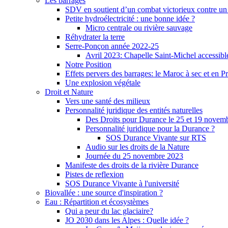
Les barrages
SDV en soutient d’un combat victorieux contre un
Petite hydroélectricité : une bonne idée ?
Micro centrale ou rivière sauvage
Réhydrater la terre
Serre-Ponçon année 2022-25
Avril 2023: Chapelle Saint-Michel accessibl
Notre Position
Effets pervers des barrages: le Maroc à sec et en P
Une explosion végétale
Droit et Nature
Vers une santé des milieux
Personnalité juridique des entités naturelles
Des Droits pour Durance le 25 et 19 novem
Personnalité juridique pour la Durance ?
SOS Durance Vivante sur RTS
Audio sur les droits de la Nature
Journée du 25 novembre 2023
Manifeste des droits de la rivière Durance
Pistes de reflexion
SOS Durance Vivante à l'université
Biovallée : une source d'inspiration ?
Eau : Répartition et écosystèmes
Qui a peur du lac glaciaire?
JO 2030 dans les Alpes : Quelle idée ?