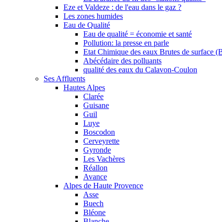
Eze et Valdeze : de l'eau dans le gaz ?
Les zones humides
Eau de Qualité
Eau de qualité = économie et santé
Pollution: la presse en parle
Etat Chimique des eaux Brutes de surface (
Abécédaire des polluants
qualité des eaux du Calavon-Coulon
Ses Affluents
Hautes Alpes
Clarée
Guisane
Guil
Luye
Boscodon
Cerveyrette
Gyronde
Les Vachères
Réallon
Avance
Alpes de Haute Provence
Asse
Buech
Bléone
Blanche