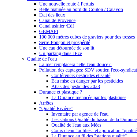
Une nouvelle route à Pertuis
Belle matinée au bord du Coulon / Calavon
Etat des lieux
Canal de Provence
Canal usinier /Edf
GEMAPI
100 000 mètres cubes de graviers pour des tresses
Serre-Ponçon et prospérité
Une eau détournée de son lit
Un parking dans l'Eze
Qualité de l'eau
La mer remplacera t'elle l'eau douce?
Pollution des captages: SDV soutien l'eco-syndicat
Conférence: pesticides et santé
Eau mise en danger par les pesticides
Atlas des pesticides 2023
Durance et plastique ?
La Durance menacée par les plastiques
Arrêtes
"Qualité Rivière"
Inventaire par agence de l'eau
Les stations Qualité du bassin de la Durance
Qualité de l'eau aux Mées
Cours d'eau "oubliés" et application "qualité
La Durance au fil des "stations qualité"