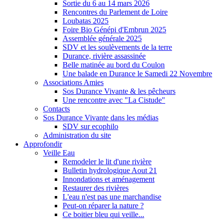
Sortie du 6 au 14 mars 2026
Rencontres du Parlement de Loire
Loubatas 2025
Foire Bio Génépi d'Embrun 2025
Assemblée générale 2025
SDV et les soulèvements de la terre
Durance, rivière assassinée
Belle matinée au bord du Coulon
Une balade en Durance le Samedi 22 Novembre
Associations Amies
Sos Durance Vivante & les pêcheurs
Une rencontre avec "La Cistude"
Contacts
Sos Durance Vivante dans les médias
SDV sur ecophilo
Administration du site
Approfondir
Veille Eau
Remodeler le lit d'une rivière
Bulletin hydrologique Aout 21
Innondations et aménagement
Restaurer des rivières
L'eau n'est pas une marchandise
Peut-on réparer la nature ?
Ce boitier bleu qui veille...