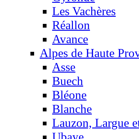
Les Vachères
Réallon
Avance
Alpes de Haute Pro
Asse
Buech
Bléone
Blanche
Lauzon, Largue et
Ubaye