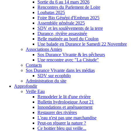
Sortie du 6 au 14 mars 2026
Rencontres du Parlement de Loire
Loubatas 2025
Foire Bio Génépi d'Embrun 2025
Assemblée générale 2025
SDV et les soulèvements de la terre
Durance, rivière assassinée
Belle matinée au bord du Coulon
Une balade en Durance le Samedi 22 Novembre
Associations Amies
Sos Durance Vivante & les pêcheurs
Une rencontre avec "La Cistude"
Contacts
Sos Durance Vivante dans les médias
SDV sur ecophilo
Administration du site
Approfondir
Veille Eau
Remodeler le lit d'une rivière
Bulletin hydrologique Aout 21
Innondations et aménagement
Restaurer des rivières
L'eau n'est pas une marchandise
Peut-on réparer la nature ?
Ce boitier bleu qui veille...