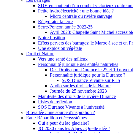
Les barrages
SDV en soutient d’un combat victorieux contre un
Petite hydroélectricité : une bonne idée ?
Micro centrale ou rivière sauvage
Réhydrater la terre
Serre-Ponçon année 2022-25
Avril 2023: Chapelle Saint-Michel accessibl
Notre Position
Effets pervers des barrages: le Maroc à sec et en P
Une explosion végétale
Droit et Nature
Vers une santé des milieux
Personnalité juridique des entités naturelles
Des Droits pour Durance le 25 et 19 novem
Personnalité juridique pour la Durance ?
SOS Durance Vivante sur RTS
Audio sur les droits de la Nature
Journée du 25 novembre 2023
Manifeste des droits de la rivière Durance
Pistes de reflexion
SOS Durance Vivante à l'université
Biovallée : une source d'inspiration ?
Eau : Répartition et écosystèmes
Qui a peur du lac glaciaire?
JO 2030 dans les Alpes : Quelle idée ?