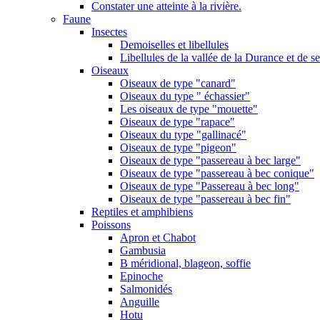
Constater une atteinte à la rivière.
Faune
Insectes
Demoiselles et libellules
Libellules de la vallée de la Durance et de s
Oiseaux
Oiseaux de type "canard"
Oiseaux du type " échassier"
Les oiseaux de type "mouette"
Oiseaux de type "rapace"
Oiseaux du type "gallinacé"
Oiseaux de type "pigeon"
Oiseaux de type "passereau à bec large"
Oiseaux de type "passereau à bec conique"
Oiseaux de type "Passereau à bec long"
Oiseaux de type "passereau à bec fin"
Reptiles et amphibiens
Poissons
Apron et Chabot
Gambusia
B méridional, blageon, soffie
Epinoche
Salmonidés
Anguille
Hotu