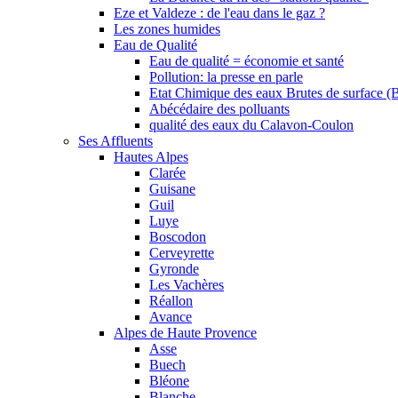
Eze et Valdeze : de l'eau dans le gaz ?
Les zones humides
Eau de Qualité
Eau de qualité = économie et santé
Pollution: la presse en parle
Etat Chimique des eaux Brutes de surface (
Abécédaire des polluants
qualité des eaux du Calavon-Coulon
Ses Affluents
Hautes Alpes
Clarée
Guisane
Guil
Luye
Boscodon
Cerveyrette
Gyronde
Les Vachères
Réallon
Avance
Alpes de Haute Provence
Asse
Buech
Bléone
Blanche