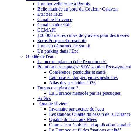
Une nouvelle route à Pertuis
Belle matinée au bord du Coulon / Calavon
Etat des lieux
Canal de Provence
Canal usinier /Edf
GEMAPI
100 000 mètres cubes de graviers pour des tresses
Serre-Ponçon et prospérité
Une eau détournée de son lit
Un parking dans l'Eze
Qualité de l'eau
La mer remplacera t'elle l'eau douce?
Pollution des captages: SDV soutien l'eco-syndicat
Conférence: pesticides et santé
Eau mise en danger par les pesticides
Atlas des pesticides 2023
Durance et plastique ?
La Durance menacée par les plastiques
Arrêtes
"Qualité Rivière"
Inventaire par agence de l'eau
Les stations Qualité du bassin de la Durance
Qualité de l'eau aux Mées
Cours d'eau "oubliés" et application "qualité
La Durance au fil des "stations qualité"