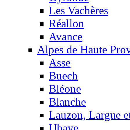
Les Vachères
Réallon
Avance
Alpes de Haute Pro
Asse
Buech
Bléone
Blanche
Lauzon, Largue et
Ubaye