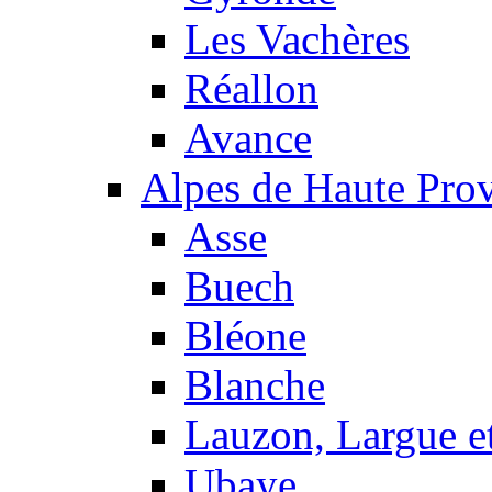
Les Vachères
Réallon
Avance
Alpes de Haute Pro
Asse
Buech
Bléone
Blanche
Lauzon, Largue et
Ubaye