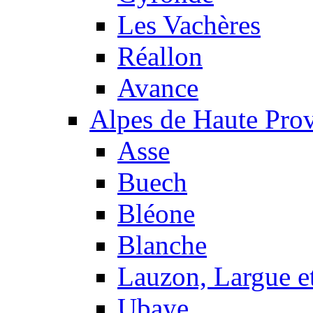
Les Vachères
Réallon
Avance
Alpes de Haute Pro
Asse
Buech
Bléone
Blanche
Lauzon, Largue et
Ubaye