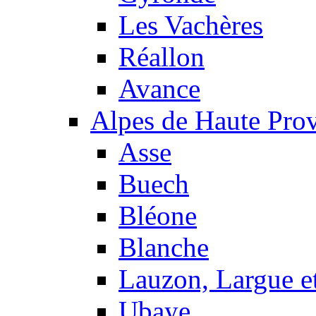
Les Vachères
Réallon
Avance
Alpes de Haute Pro
Asse
Buech
Bléone
Blanche
Lauzon, Largue et
Ubaye