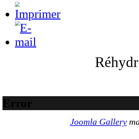
Réhydra
Error
Joomla Gallery
mak