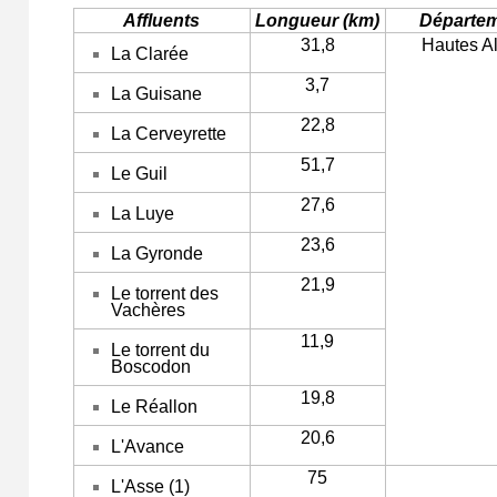
Affluents
Longueur (km)
Départe
31,8
Hautes A
La Clarée
3,7
La Guisane
22,8
La Cerveyrette
51,7
Le Guil
27,6
La Luye
23,6
La Gyronde
21,9
Le torrent des
Vachères
11,9
Le torrent du
Boscodon
19,8
Le Réallon
20,6
L'Avance
75
L'Asse (1)