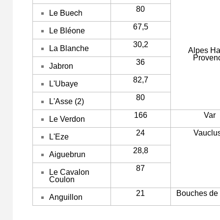
80
Le Buech
67,5
Le Bléone
30,2
La Blanche
Alpes Ha
Proven
36
Jabron
82,7
L'Ubaye
80
L'Asse (2)
166
Var
Le Verdon
24
Vauclu
L'Eze
28,8
Aiguebrun
87
Le Cavalon
Coulon
21
Bouches de
Anguillon