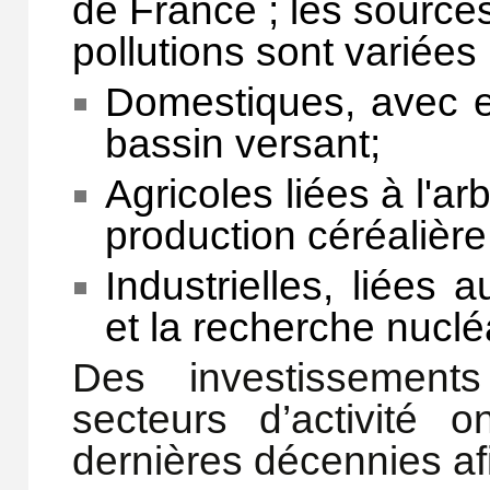
de France ; les sources
pollutions sont variées 
Domestique
s
,
avec e
bassin versant;
Agricole
s liées à
l'ar
production céréalière
Industrielles, liées 
et la recherche nuclé
Des investissement
secteurs d’activité 
dernières décennies afin