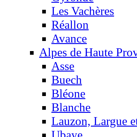
Les Vachères
Réallon
Avance
Alpes de Haute Pro
Asse
Buech
Bléone
Blanche
Lauzon, Largue et
Ubaye