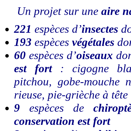
Un projet sur une
aire n
221
espèces d’
insectes
d
193
espèces
végétales
do
60
espèces d’
oiseaux
do
est fort
: cigogne blan
pitchou, gobe-mouche no
rieuse, pie-grièche à tête
9
espèces de
chiropt
conservation est fort