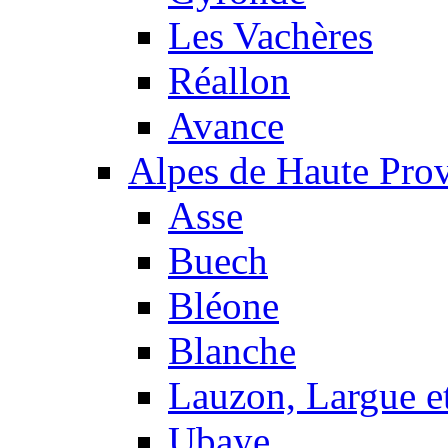
Les Vachères
Réallon
Avance
Alpes de Haute Pro
Asse
Buech
Bléone
Blanche
Lauzon, Largue et
Ubaye