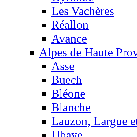
Les Vachères
Réallon
Avance
Alpes de Haute Pro
Asse
Buech
Bléone
Blanche
Lauzon, Largue et
Ubaye