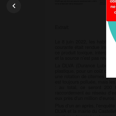
Extrait:
Le 8 juin 2022, les habitan·
courante était rendue impro
ce produit toxique, interdit 
et la source n’est pas revenue
La DLVA (Durance Luberon V
plastique, pour un coût d'en
une rotation de citernes grâce
est
toujours polluée, mais le
: au total, ce seront 200
raccordement au réseau d'eau
eux
près d'un million d'euros. 
Plus d'un an après, l'enquête 
DLVA et la mairie du Castellet