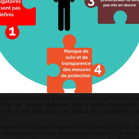
Joomla Gallery
makes it better. Balbooa.com
te·s du village du Castellet, dans les Alpes de Haute P
pre à la consommation Ce sont autant de personnes qui
depuis plus de 10 ans. L’eau du robinet est restée cont
 à la normale à ce jour. [.]
erdon Agglomération) aura distribué au total plus de
viron 30 000€ pendant près de
5 mois. Le 17 octobre, un
 à des camions entre Oraison, la ville voisine, et le ré
s habitant·es peuvent à nouveau consommer l'eau du robi
 000€ qui seront dépensés
pour l'approvisionnement
 de la ville d'Oraison. Les travaux de raccordement, ac
[.]
menée par l'Office Français de la Biodiversité (OFB), su
, est toujours en cours. Contacté par email, l'OFB indique