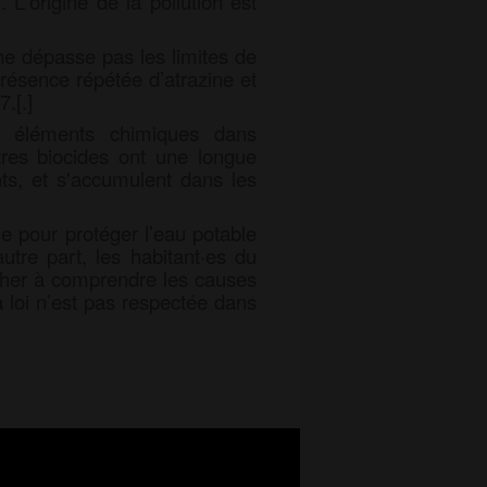
'origine de la pollution est
e dépasse pas les limites de
résence répétée d’atrazine et
.[.]
s éléments chimiques dans
utres biocides ont une longue
ts, et s'accumulent dans les
ie pour protéger l’eau potable
tre part, les habitant·es du
rcher à comprendre les causes
a loi n’est pas respectée dans