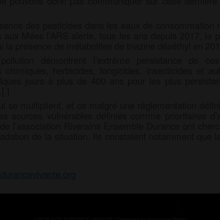
ne pouvons donc pas communiquer sur cette dernière". L
résence des pesticides dans les eaux de consommation n
is aux Mées l’ARS alerte, tous les ans depuis 2017, la p
i la présence de métabolites de triazine déséthyl en 2017
pollution démontrent l’extrême persistance de ce
 chimiques, herbicides, fongicides, insecticides et a
lques jours à plus de 400 ans pour les plus persistan
[.]
i se multiplient, et ce malgré une réglementation défin
s sources vulnérables définies comme prioritaires d’au
in de l’association Riverains Ensemble Durance ont che
radation de la situation. Ils constatent notamment que l
durancevivante.org
©2026 SOS DURANCE VIVANTE |
Designed by Hurricane
Media