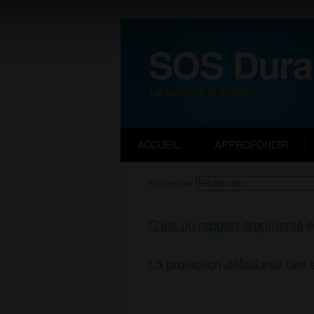
SOS Dura
La parole à la rivière
ACCUEIL
APPROFONDIR
Rechercher
C'est un rapport argumenté
e
La protection défaillante des