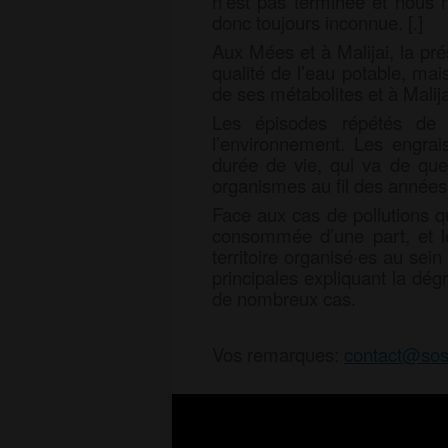
n’est pas terminée et nous 
donc toujours inconnue. [.]
Aux Mées et à Malijai, la p
qualité de l’eau potable, ma
de ses métabolites et à Malija
Les épisodes répétés de 
l’environnement. Les engrais
durée de vie, qui va de que
organismes au fil des années.
Face aux cas de pollutions qu
consommée d’une part, et le
territoire organisé·es au se
principales expliquant la dég
de nombreux cas.
Vos remarques:
contact@sos