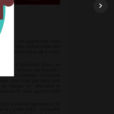
rovence, ont appris que l'eau
 ont pu être contaminées par
aminée pendant plus de 5 mois,
 80 000 bouteilles d'eau en
e autre solution est trouvée :
servoir du Castellet. La source
net. Ceci n'est pas sans coût
 du village, en attendant le
hevés fin avril, auront coûté
ite à la plainte déposée par la
 le 3 juillet 2023 : "L’enquête