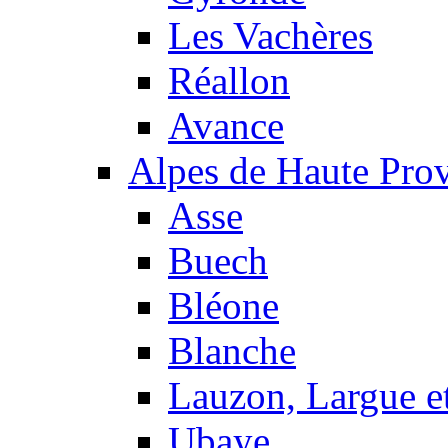
Les Vachères
Réallon
Avance
Alpes de Haute Pro
Asse
Buech
Bléone
Blanche
Lauzon, Largue et
Ubaye