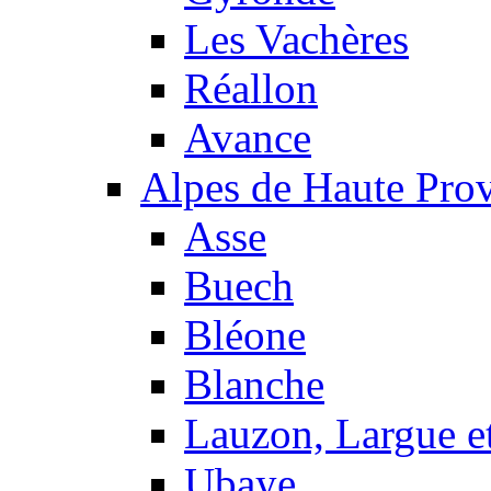
Les Vachères
Réallon
Avance
Alpes de Haute Pro
Asse
Buech
Bléone
Blanche
Lauzon, Largue et
Ubaye