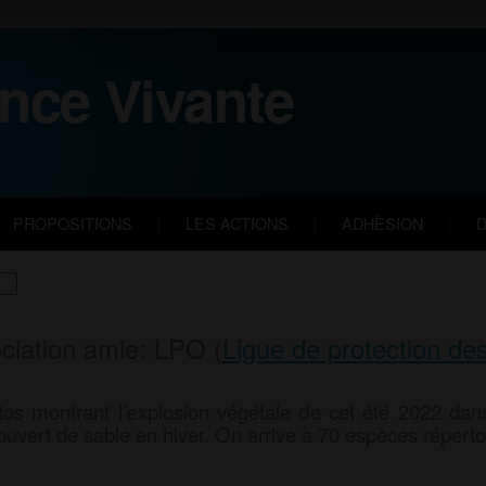
nce Vivante
PROPOSITIONS
LES ACTIONS
ADHÈSION
D
ciation amie: LPO (
Ligue de protection de
otos montrant l’explosion végétale de cet été 2022 da
couvert de sable en hiver. On arrive à 70 espèces réperto