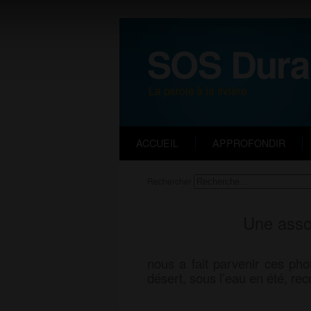
SOS Dura
La parole à la rivière
ACCUEIL
APPROFONDIR
Rechercher
Une asso
nous a fait parvenir ces ph
désert, sous l’eau en été, re