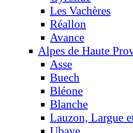
Les Vachères
Réallon
Avance
Alpes de Haute Pro
Asse
Buech
Bléone
Blanche
Lauzon, Largue et
Ubaye