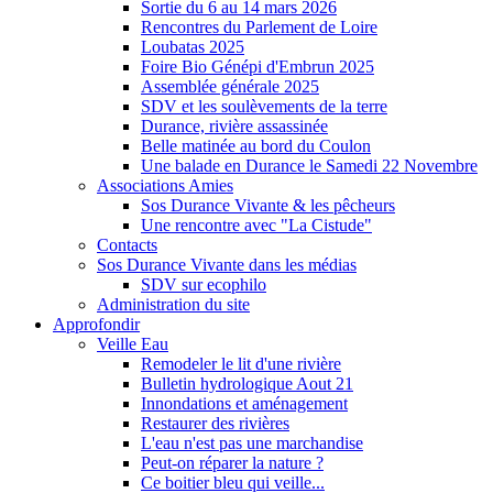
Sortie du 6 au 14 mars 2026
Rencontres du Parlement de Loire
Loubatas 2025
Foire Bio Génépi d'Embrun 2025
Assemblée générale 2025
SDV et les soulèvements de la terre
Durance, rivière assassinée
Belle matinée au bord du Coulon
Une balade en Durance le Samedi 22 Novembre
Associations Amies
Sos Durance Vivante & les pêcheurs
Une rencontre avec "La Cistude"
Contacts
Sos Durance Vivante dans les médias
SDV sur ecophilo
Administration du site
Approfondir
Veille Eau
Remodeler le lit d'une rivière
Bulletin hydrologique Aout 21
Innondations et aménagement
Restaurer des rivières
L'eau n'est pas une marchandise
Peut-on réparer la nature ?
Ce boitier bleu qui veille...