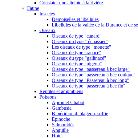
Constater une atteinte à la rivière.
Faune
Insectes
Demoiselles et libellules
Libellules de la vallée de la Durance et de s
Oiseaux
Oiseaux de type "canard"
Oiseaux du type " échassier"
Les oiseaux de type "mouette"
Oiseaux de type "rapace"
Oiseaux du type "gallinacé"
Oiseaux de type "pigeon"
Oiseaux de type "passereau à bec large"
Oiseaux de type "passereau à bec conique"
Oiseaux de type "Passereau à bec long"
Oiseaux de type "passereau à bec fin"
Reptiles et amphibiens
Poissons
Apron et Chabot
Gambusia
B méridional, blageon, soffie
Epinoche
Salmonidés
Anguille
Hotu