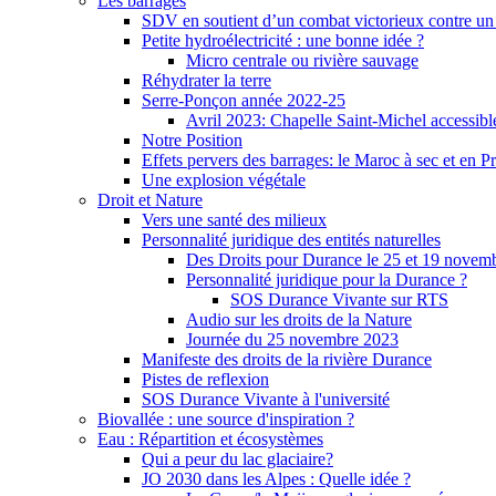
Les barrages
SDV en soutient d’un combat victorieux contre un
Petite hydroélectricité : une bonne idée ?
Micro centrale ou rivière sauvage
Réhydrater la terre
Serre-Ponçon année 2022-25
Avril 2023: Chapelle Saint-Michel accessibl
Notre Position
Effets pervers des barrages: le Maroc à sec et en P
Une explosion végétale
Droit et Nature
Vers une santé des milieux
Personnalité juridique des entités naturelles
Des Droits pour Durance le 25 et 19 novem
Personnalité juridique pour la Durance ?
SOS Durance Vivante sur RTS
Audio sur les droits de la Nature
Journée du 25 novembre 2023
Manifeste des droits de la rivière Durance
Pistes de reflexion
SOS Durance Vivante à l'université
Biovallée : une source d'inspiration ?
Eau : Répartition et écosystèmes
Qui a peur du lac glaciaire?
JO 2030 dans les Alpes : Quelle idée ?