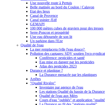
Une nouvelle route à Pertuis
Belle matinée au bord du Coulon / Calavon
Etat des lieux
Canal de Provence
Canal usinier /Edf
GEMAPI
100 000 mètres cubes de graviers pour des tresses
Serre-Ponçon et prospérité
Une eau détournée de son lit
Un parking dans l'Eze
Qualité de l'eau
La mer remplacera t'elle l'eau douce?
Pollution des captages: SDV soutien l'eco-syndicat
Conférence: pesticides et santé
Eau mise en danger par les pesticides
Atlas des pesticides 2023
Durance et plastique ?
La Durance menacée par les plastiques
Arrêtes
"Qualité Rivière"
Inventaire par agence de l'eau
Les stations Qualité du bassin de la Durance
Qualité de l'eau aux Mées
Cours d'eau "oubliés" et application "qualité
La Durance au fil des "stations qualité"