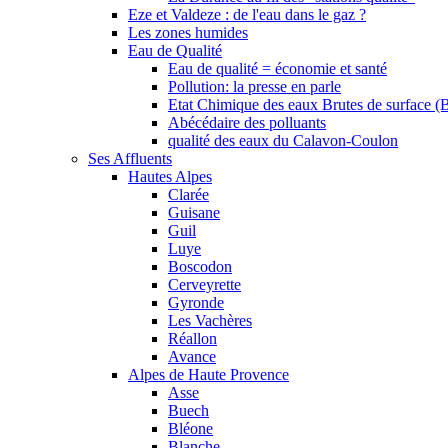
Eze et Valdeze : de l'eau dans le gaz ?
Les zones humides
Eau de Qualité
Eau de qualité = économie et santé
Pollution: la presse en parle
Etat Chimique des eaux Brutes de surface (
Abécédaire des polluants
qualité des eaux du Calavon-Coulon
Ses Affluents
Hautes Alpes
Clarée
Guisane
Guil
Luye
Boscodon
Cerveyrette
Gyronde
Les Vachères
Réallon
Avance
Alpes de Haute Provence
Asse
Buech
Bléone
Blanche