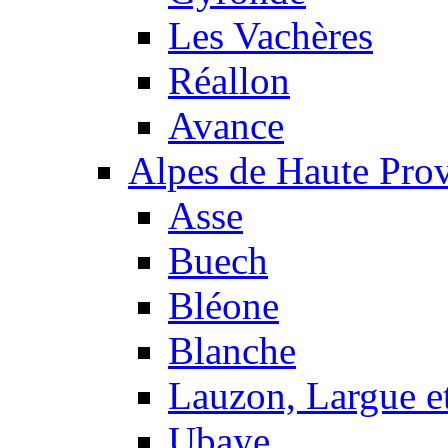
Les Vachères
Réallon
Avance
Alpes de Haute Pro
Asse
Buech
Bléone
Blanche
Lauzon, Largue et
Ubaye